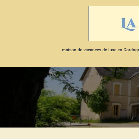
Ga
direct
naar
de
hoofdinhoud
maison de vacances de luxe en Dordo